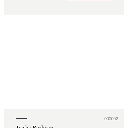
000002
Tisch «Realgar»